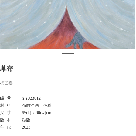
幕帘
杨乙嘉
编 号 YYJ23012
材 料 布面油画、色粉
尺 寸 65(h) x 90(w)cm
版 本 独版
年 代 2023