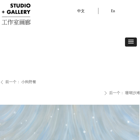
中文
En
中文
En
展览
艺术家
艺博会
视频
艺术现场
驻留项目
关于我们
前一个：
小狗野餐
ꄴ
后一个：
珊瑚沙滩
ꄲ