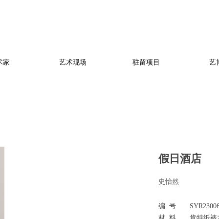
术家
艺术现场
驻留项目
艺
艺博会
视频
艺术现场
假日酒店
史怡然
编 号 SYR2300
材 料 肯特纸裱