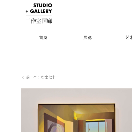
首页
展览
艺
展览
艺术家
前一个：
衍之七十一
ꄴ