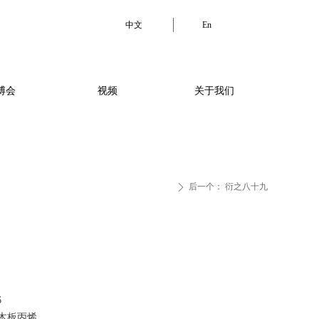
中文
En
中文
En
博会
视频
关于我们
驻留项目
关于我们
后一个：
衍之八十九
ꄲ
6
木板丙烯