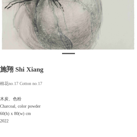
施翔 Shi Xiang
棉花no.17 Cotton no.17
木炭、色粉
Charcoal, color powder
60(h) x 80(w) cm
2022