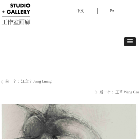
中文
En
中文
En
展览
艺术家
艺博会
视频
艺术现场
驻留项目
关于我们
前一个：
江立宁 Jiang Lining
ꄴ
后一个：
王草 Wang Cao
ꄲ